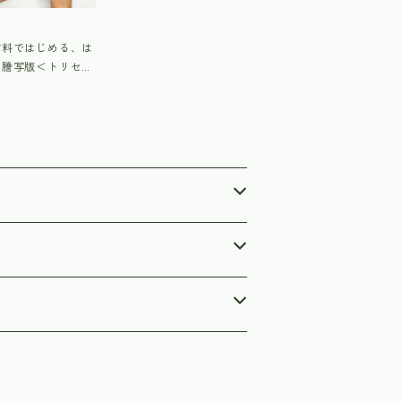
材料ではじめる、は
の謄写版＜トリセツ