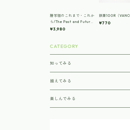
謄写版のこれまで・これか
鉄筆100R（VAN
ら/The Past and Future
¥770
of Mimeograph
¥3,980
CATEGORY
知ってみる
本 / Books
揃えてみる
WS講座
製版
楽しんでみる
鉄筆
刷り
グッズ