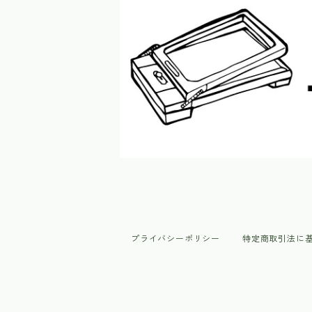
原紙
マステ
作品
中古ヤスリ
オンライン展示企画
プライバシーポリシー
特定商取引法に