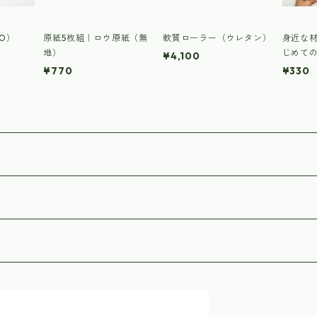
CO）
原紙5枚組｜ロウ原紙（無
軟質ローラー（ウレタン）
身近な
地）
じめて
¥4,100
＞
¥770
¥330