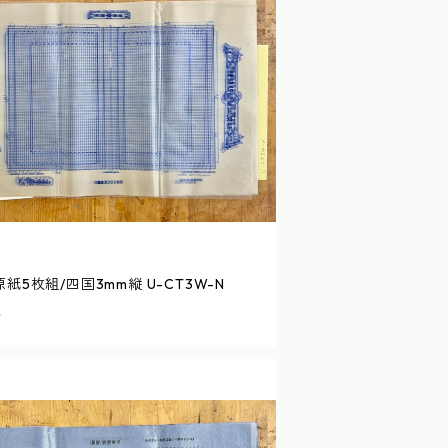
紙5枚組/四国3mm縦 U-CT3W-N
0