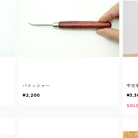
バニッシャー
中古宋
¥2,200
¥3,3
SOL