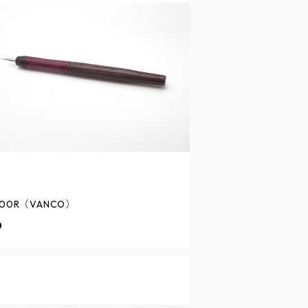
00R（VANCO）
0