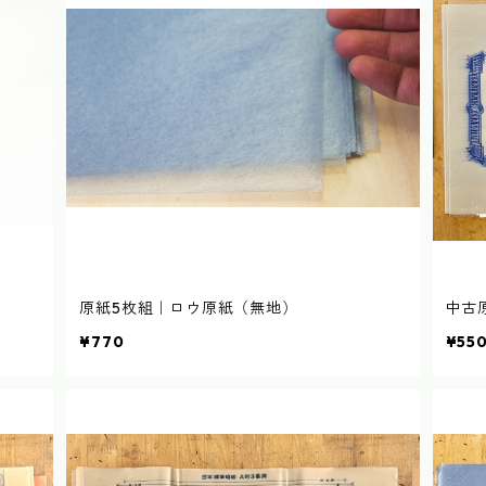
原紙5枚組｜ロウ原紙（無地）
中古原
¥770
¥55