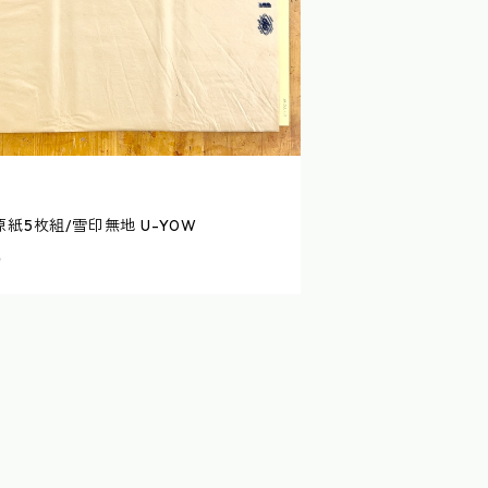
紙5枚組/雪印無地 U-Y0W
0