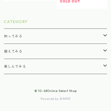
SOLD OUT
CATEGORY
知ってみる
本 / Books
揃えてみる
WS講座
製版
楽しんでみる
鉄筆
刷り
グッズ
© 10-48Online Select Shop
原紙
マステ
作品
Powered by
中古ヤスリ